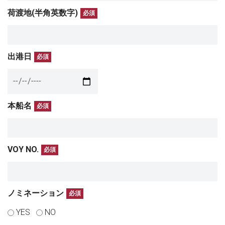
荷渡地(半角英数字)
必須
出港日
必須
本船名
必須
VOY NO.
必須
ノミネーション
必須
YES
NO