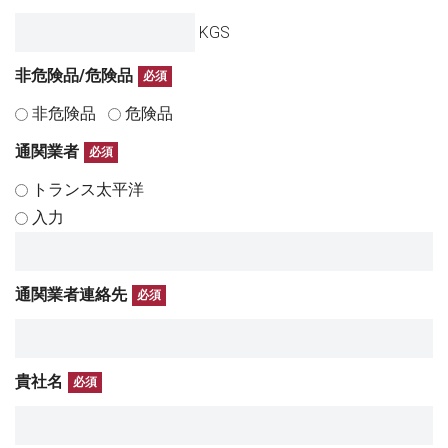
KGS
非危険品/危険品
必須
非危険品
危険品
通関業者
必須
トランス太平洋
入力
通関業者連絡先
必須
貴社名
必須